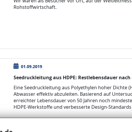
Wir waren als Besucher vor Ort, auf der Weltleitmess
Rohstoffwirtschaft.
01.09.2019
Seedruckleitung aus HDPE: Restlebensdauer nach 
Eine Seedruckleitung aus Polyethylen hoher Dichte 
Abwasser effektiv abzuleiten. Basierend auf Untersu
erreichter Lebensdauer von 50 Jahren noch mindeste
HDPE-Werkstoffe und verbesserte Design-Standards
Seedruckleitung aus HDPE, Restlebensdauer nach 47
Ossiacher See (DE)